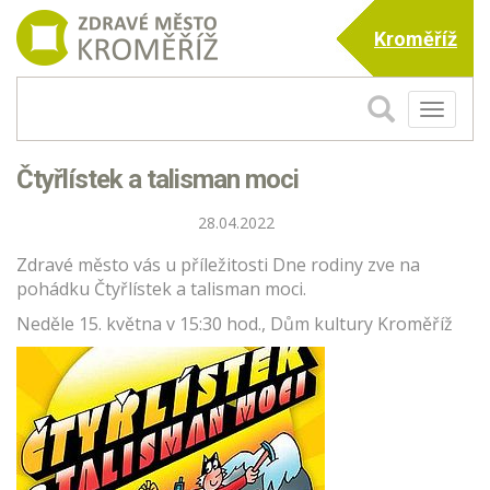
Kroměříž
Toggle
navigati
Čtyřlístek a talisman moci
28.04.2022
Zdravé město vás u příležitosti Dne rodiny zve na
pohádku Čtyřlístek a talisman moci.
Neděle 15. května v 15:30 hod., Dům kultury Kroměříž